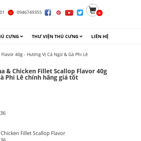
901
0946749355
0
THÚ CƯNG
THƯ VIỆN THÚ CƯNG
LIÊN HỆ
p Flavor 40g - Hương Vị Cá Ngừ & Gà Phi Lê
 & Chicken Fillet Scallop Flavor 40g
à Phi Lê chính hãng giá tốt
536
hicken Fillet Scallop Flavor
536