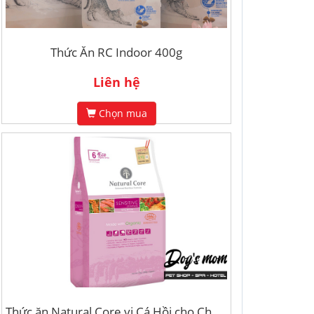
Thức Ăn RC Indoor 400g
Liên hệ
Chọn mua
Thức ăn Natural Core vị Cá Hồi cho Chó Nhạy Cảm 1kg