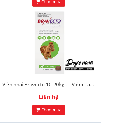
Chọn mua
Viên nhai Bravecto 10-20kg trị Viêm da, Ve rận , Demodex
Liên hệ
Chọn mua