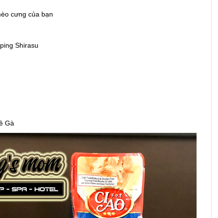
 mèo cưng của bạn
pping Shirasu
Lê Gà