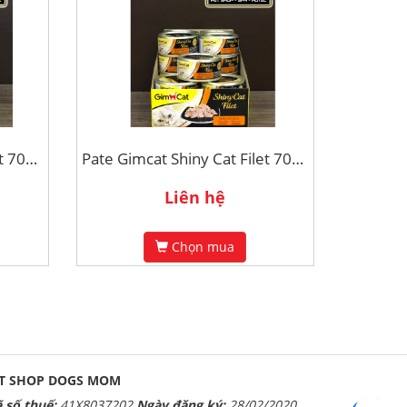
Pate Gimcat Shiny Cat Filet 70g - Gà và Tôm
Pate Gimcat Shiny Cat Filet 70g - Cá Ngừ và Bí Đỏ
Liên hệ
Chọn mua
T SHOP DOGS MOM
 số thuế:
41X8037202
Ngày đăng ký:
28/02/2020