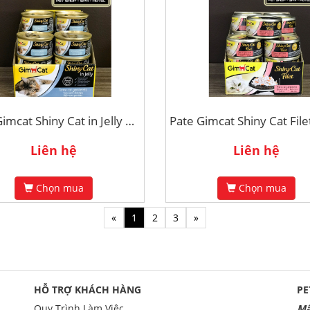
Pate Gimcat Shiny Cat in Jelly 70g - Cá Ngừ và Tôm
Liên hệ
Liên hệ
Chọn mua
Chọn mua
«
1
2
3
»
HỖ TRỢ KHÁCH HÀNG
PE
Quy Trình Làm Việc
Mã