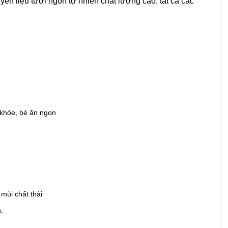
n liệu tươi ngon tự nhiên chất lượng cao, tất cả các
 khỏe, bé ăn ngon
mùi chất thải
.