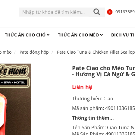
0916338
THỨC ĂN CHO CHÓ
THỨC ĂN CHO MÈO
DỊCH VỤ 
o mèo
Pate đóng hộp
Pate Ciao Tuna & Chicken Fillet Scallo
Pate Ciao cho Mèo Tuna
- Hương Vị Cá Ngừ & G
Liên hệ
Thương hiệu: Ciao
Mã sản phẩm: 4901133618
Thông tin thêm...
Tên Sản Phẩm: Ciao Tuna & C
Mã Sản Phẩm: 4901133618