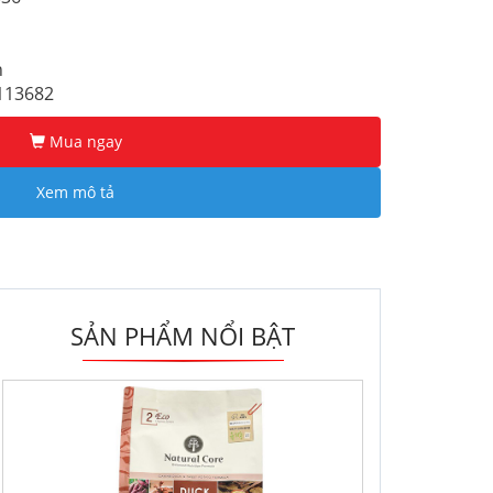
n
4113682
Mua ngay
Xem mô tả
SẢN PHẨM NỔI BẬT