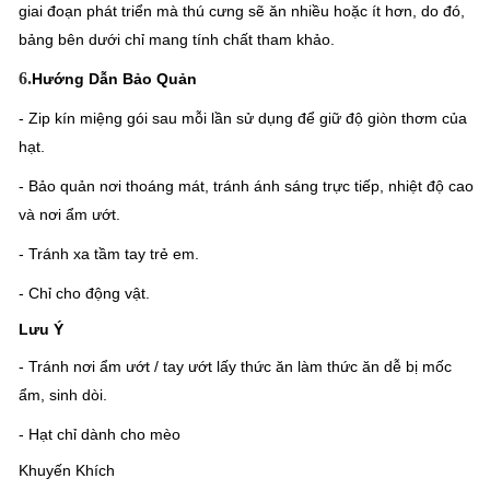
giai đoạn phát triển mà thú cưng sẽ ăn nhiều hoặc ít hơn, do đó,
bảng bên dưới chỉ mang tính chất tham khảo.
6.
Hướng Dẫn Bảo Quản
- Zip kín miệng gói sau mỗi lần sử dụng để giữ độ giòn thơm của
hạt.
- Bảo quản nơi thoáng mát, tránh ánh sáng trực tiếp, nhiệt độ cao
và nơi ẩm ướt.
- Tránh xa tầm tay trẻ em.
- Chỉ cho động vật.
Lưu Ý
- Tránh nơi ẩm ướt / tay ướt lấy thức ăn làm thức ăn dễ bị mốc
ẩm, sinh dòi.
- Hạt chỉ dành cho mèo
Khuyến Khích