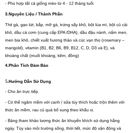
- Phù hợp tất cả giống mèo từ 4 - 12 tháng tuổi
3.
Nguyên Liệu / Thành Phần
Thit gà, gạo lứt, bắp, mỡ gà, trứng sấy khô, bột lúa mì, bột củ cải
khô, dầu cá cơm (cung cấp EPA /DHA), dầu đậu nành, nấm men,
men bia khô, chiết xuất hương thảo và cúc vạn thọ (rosemary –
marigold), vitamin (B1, B2, B6, B9, B12, C, D, D3 và E), và
khoáng chất (muối khoáng, kẽm, đồng)
4.Phân Tích Đảm Bảo
5.
Hướng Dẫn Sử Dụng
- Cho ăn trực tiếp.
- Có thể ngâm mềm với canh / sữa tùy thích hoăc trộn thêm với
thức ăn mềm, rau củ quả bổ sung theo khẩu vị.
- Bảng tham khảo lượng thức ăn khuyến khích sử dụng hằng
ngày. Tùy vào môi trường sống, thời tiết, mức độ vận động và