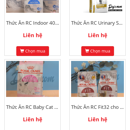
Thức Ăn RC Indoor 400g
Thức Ăn RC Urinary S/O - Bệnh Sỏi Thận Cho Mèo 1,5kg
Liên hệ
Liên hệ
Chọn mua
Chọn mua
Thức Ăn RC Baby Cat & Mother 2kg
Thức Ăn RC Fit32 cho Mèo Trưởng Thành 400gr
Liên hệ
Liên hệ